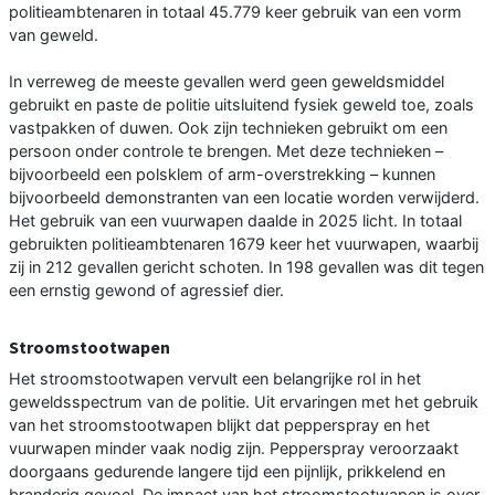
politieambtenaren in totaal 45.779 keer gebruik van een vorm
van geweld.
In verreweg de meeste gevallen werd geen geweldsmiddel
gebruikt en paste de politie uitsluitend fysiek geweld toe, zoals
vastpakken of duwen. Ook zijn technieken gebruikt om een
persoon onder controle te brengen. Met deze technieken –
bijvoorbeeld een polsklem of arm-overstrekking – kunnen
bijvoorbeeld demonstranten van een locatie worden verwijderd.
Het gebruik van een vuurwapen daalde in 2025 licht. In totaal
gebruikten politieambtenaren 1679 keer het vuurwapen, waarbij
zij in 212 gevallen gericht schoten. In 198 gevallen was dit tegen
een ernstig gewond of agressief dier.
Stroomstootwapen
Het stroomstootwapen vervult een belangrijke rol in het
geweldsspectrum van de politie. Uit ervaringen met het gebruik
van het stroomstootwapen blijkt dat pepperspray en het
vuurwapen minder vaak nodig zijn. Pepperspray veroorzaakt
doorgaans gedurende langere tijd een pijnlijk, prikkelend en
branderig gevoel. De impact van het stroomstootwapen is over