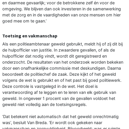
en daarmee gevaarlijk; voor de betrokkene zelf én voor de
omgeving. We blijven dan ook investeren in de samenwerking
met de zorg en in de vaardigheden van onze mensen om hier
goed mee om te gaan.’
Toetsing en vakmanschap
Als een politieambtenaar geweld gebruikt, meldt hij of zij dit bij
de hulpofficier van justitie. In zwaardere gevallen, of als de
hulpofficier dat nodig vindt, wordt dit geregistreerd en
onderzocht. De resultaten van het onderzoek worden bekeken
door een onafhankelijke commissie met deskundigen. Daarna
beoordeelt de politiechef de zaak. Deze kijkt of het geweld
volgens de wet is gebruikt en of het past bij goed politiewerk.
Deze controle is vastgelegd in de wet. Het doel is
verantwoording af te leggen en te leren van elk gebruik van
geweld. In ongeveer 1 procent van de gevallen voldoet het
geweld niet volledig aan de toetsingsregels.
‘Dat betekent niet automatisch dat het geweld onrechtmatig
was’, besluit Van Breda. ‘Er wordt ook gekeken naar
vakmanschap en zorgvuldigheid. Bijvoorbeeld: was er ruimte