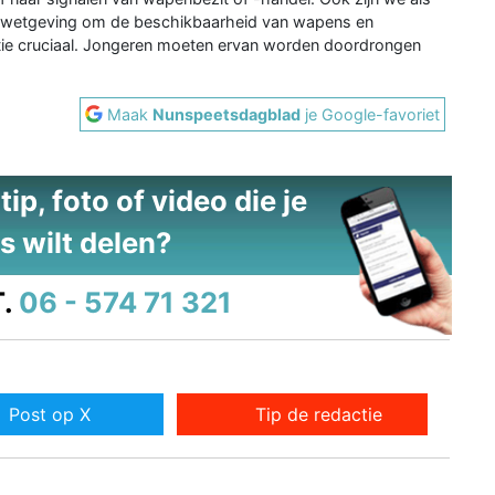
se wetgeving om de beschikbaarheid van wapens en
ntie cruciaal. Jongeren moeten ervan worden doordrongen
Maak
Nunspeetsdagblad
je Google-favoriet
ip, foto of video die je
s wilt delen?
.
06 - 574 71 321
Post op X
Tip de redactie