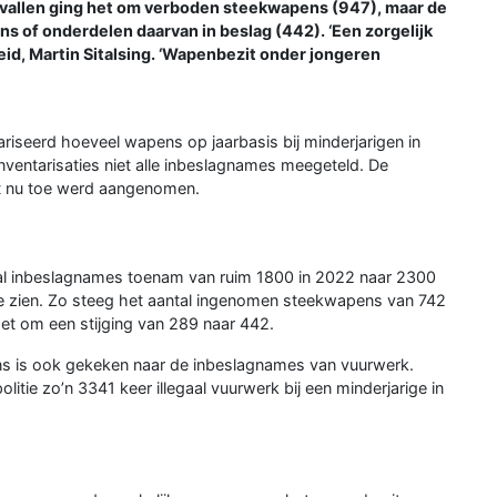
evallen ging het om verboden steekwapens (947), maar de
ns of onderdelen daarvan in beslag (442). ‘Een zorgelijk
heid, Martin Sitalsing. ‘Wapenbezit onder jongeren
ariseerd hoeveel wapens op jaarbasis bij minderjarigen in
 inventarisaties niet alle inbeslagnames meegeteld. De
ot nu toe werd aangenomen.
antal inbeslagnames toenam van ruim 1800 in 2022 naar 2300
 te zien. Zo steeg het aantal ingenomen steekwapens van 742
het om een stijging van 289 naar 442.
ens is ook gekeken naar de inbeslagnames van vuurwerk.
itie zo’n 3341 keer illegaal vuurwerk bij een minderjarige in