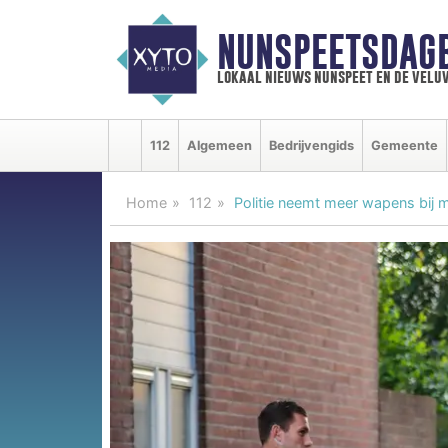
NUNSPEETSDAG
lokaal nieuws nunspeet en de velu
112
Algemeen
Bedrijvengids
Gemeente
Home
112
Politie neemt meer wapens bij m