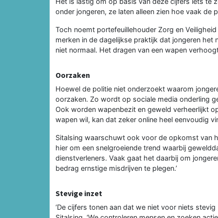
Het is lastig om op basis van deze cijfers iets t
onder jongeren, ze laten alleen zien hoe vaak de 
Toch noemt portefeuillehouder Zorg en Veiligheid Ma
merken in de dagelijkse praktijk dat jongeren het
niet normaal. Het dragen van een wapen verhoogt he
Oorzaken
Hoewel de politie niet onderzoekt waarom jongere
oorzaken. Zo wordt op sociale media onderling g
Ook worden wapenbezit en geweld verheerlijkt op
wapen wil, kan dat zeker online heel eenvoudig vi
Sitalsing waarschuwt ook voor de opkomst van h
hier om een snelgroeiende trend waarbij geweldda
dienstverleners. Vaak gaat het daarbij om jonger
bedrag ernstige misdrijven te plegen.’
Stevige inzet
‘De cijfers tonen aan dat we niet voor niets stev
Sitalsing. ‘We controleren mensen en zoeken actie