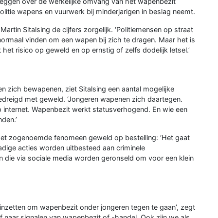
e zeggen over de werkelijke omvang van het wapenbezit
politie wapens en vuurwerk bij minderjarigen in beslag neemt.
rtin Sitalsing de cijfers zorgelijk. ‘Politiemensen op straat
 normaal vinden om een wapen bij zich te dragen. Maar het is
t risico op geweld en op ernstig of zelfs dodelijk letsel.’
n zich bewapenen, ziet Sitalsing een aantal mogelijke
edreigd met geweld. ‘Jongeren wapenen zich daartegen.
 internet. Wapenbezit werkt statusverhogend. En wie een
nden.’
et zogenoemde fenomeen geweld op bestelling: ‘Het gaat
dige acties worden uitbesteed aan criminele
en die via sociale media worden geronseld om voor een klein
ig inzetten om wapenbezit onder jongeren tegen te gaan’, zegt
f naar signalen van wapenbezit of -handel. Ook zijn we als