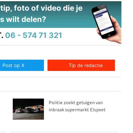
ip, foto of video die je
s wilt delen?
.
06 - 574 71 321
Post op X
Tip de redactie
Politie zoekt getuigen van
inbraak supermarkt Elspeet