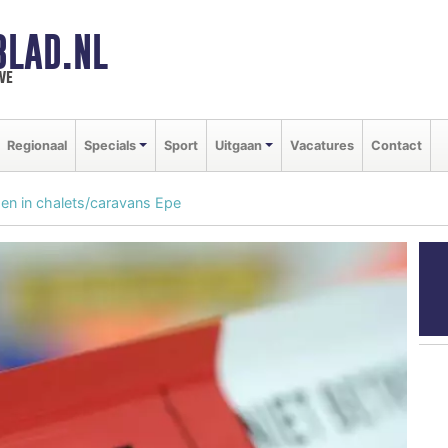
BLAD.NL
we
Regionaal
Specials
Sport
Uitgaan
Vacatures
Contact
den in chalets/caravans Epe