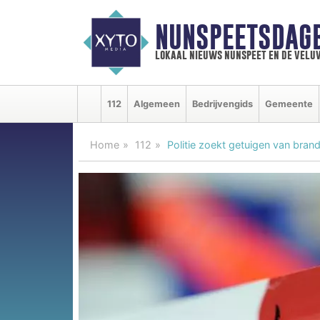
NUNSPEETSDAG
lokaal nieuws nunspeet en de velu
112
Algemeen
Bedrijvengids
Gemeente
Home
112
Politie zoekt getuigen van bran