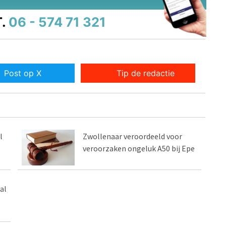
.
06 - 574 71 321
Post op X
Tip de redactie
l
Zwollenaar veroordeeld voor
veroorzaken ongeluk A50 bij Epe
al