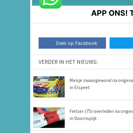
APP ONS!
T
Deel op Facebook
VERDER IN HET NIEUWS:
Meisje zwaargewond na ongeva
in Elspeet
Fietser (75) overleden na ongev
in Doornspijk