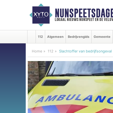
NUNSPEETSDAG
lokaal nieuws nunspeet en de velu
112
Algemeen
Bedrijvengids
Gemeente
Home
112
Slachtoffer van bedrijfsongeval 