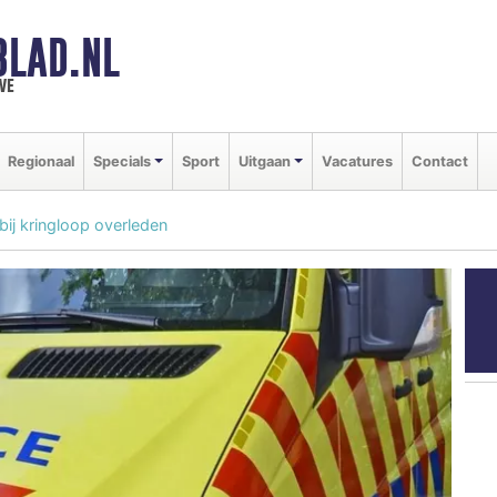
BLAD.NL
we
Regionaal
Specials
Sport
Uitgaan
Vacatures
Contact
bij kringloop overleden