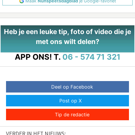
Maak
Nunspeetsdagblad
je Google-favoriet
Heb je een leuke tip, foto of video die je
met ons wilt delen?
APP ONS!
T.
06 - 574 71 321
Deel op Facebook
Post op X
Tip de redactie
VERDER IN HET NIEUWS: