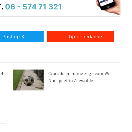
.
06 - 574 71 321
Post op X
Tip de redactie
et
Cruciale en ruime zege voor VV
Nunspeet in Zeewolde