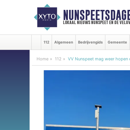
NUNSPEETSDAG
lokaal nieuws nunspeet en de velu
112
Algemeen
Bedrijvengids
Gemeente
Home
112
VV Nunspeet mag weer hopen o