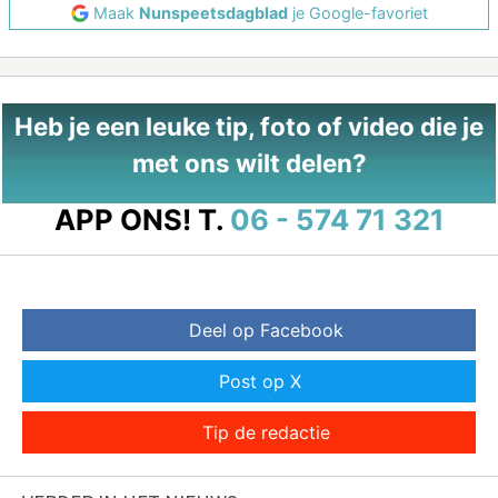
Maak
Nunspeetsdagblad
je Google-favoriet
Heb je een leuke tip, foto of video die je
met ons wilt delen?
APP ONS!
T.
06 - 574 71 321
Deel op Facebook
Post op X
Tip de redactie