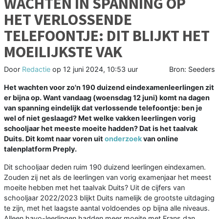
WACHTEN IN SPANNING OP
HET VERLOSSENDE
TELEFOONTJE: DIT BLIJKT HET
MOEILIJKSTE VAK
Door
Redactie
op
12 juni 2024, 10:53 uur
Bron: Seeders
Het wachten voor zo'n 190 duizend eindexamenleerlingen zit
er bijna op. Want vandaag (woensdag 12 juni) komt na dagen
van spanning eindelijk dat verlossende telefoontje: ben je
wel of niet geslaagd? Met welke vakken leerlingen vorig
schooljaar het meeste moeite hadden? Dat is het taalvak
Duits. Dit komt naar voren uit
onderzoek
van online
talenplatform Preply.
Dit schooljaar deden ruim 190 duizend leerlingen eindexamen.
Zouden zij net als de leerlingen van vorig examenjaar het meest
moeite hebben met het taalvak Duits? Uit de cijfers van
schooljaar 2022/2023 blijkt Duits namelijk de grootste uitdaging
te zijn, met het laagste aantal voldoendes op bijna alle niveaus.
Alleen havo-leerlingen hadden meer moeite met Frans dan