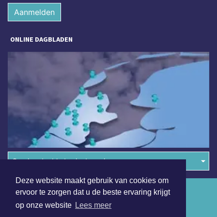
Aanmelden
ONLINE DAGBLADEN
Overige dagbladen in de regio
Deze website maakt gebruik van cookies om
Algemene voorwaarden
ervoor te zorgen dat u de beste ervaring krijgt
op onze website
Lees meer
Disclaimer