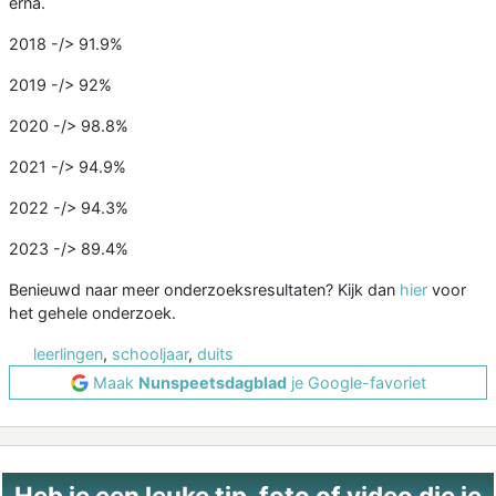
erna.
2018 -/> 91.9%
2019 -/> 92%
2020 -/> 98.8%
2021 -/> 94.9%
2022 -/> 94.3%
2023 -/> 89.4%
Benieuwd naar meer onderzoeksresultaten? Kijk dan
hier
voor
het gehele onderzoek.
leerlingen
,
schooljaar
,
duits
Maak
Nunspeetsdagblad
je Google-favoriet
Heb je een leuke tip, foto of video die je