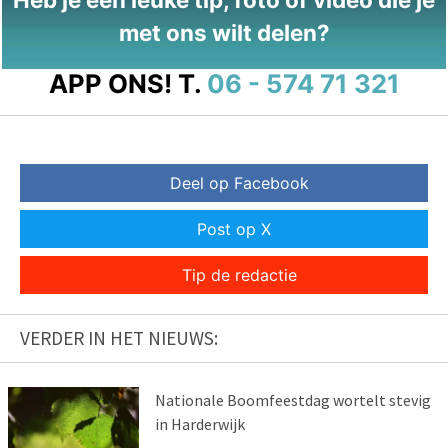
met ons wilt delen?
APP ONS!
T.
06 - 574 71 321
Deel op Facebook
Post op X
Tip de redactie
VERDER IN HET NIEUWS:
Nationale Boomfeestdag wortelt stevig
in Harderwijk