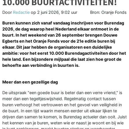
10.000 BUURTACTIVITEITEN!
Door
Redactie
op
2 juni 2026, 9:02 uur
Bron: Oranje Fonds
Buren kunnen zich vanaf vandaag inschrijven voor Burendag
2026, de dag waarop heel Nederland elkaar ontmoet in de
buurt. In het weekend van 26 september brengen Douwe
Egberts en het Oranje Fonds voor de 21e editie buren bij
elkaar. Dit jaar hebben de organisatoren een duidelijke
ambitie: voor het eerst 10.000 Burendagactiviteiten door het
hele land. Een bijzondere mijlpaal die laat zien hoe groot de
behoefte aan verbinding in buurten is.
Meer dan een gezellige dag
De uitspraak "een goede buur is beter dan een verre vriend," is
meer dan een tegeltjeswijsheid. Regelmatig contact tussen
buren verhoogt het vertrouwen en het gevoel van veiligheid in
de buurt. In een tijd waarin mensen eerder uit elkaar lijken te
drijven dan samen te komen, is Burendag actueler dan ooit. Juist
het kennen van je buren, weten wie er naast je woont en bij wie
je kunt aankloppen, maakt buurten sterker en weerbaarder.