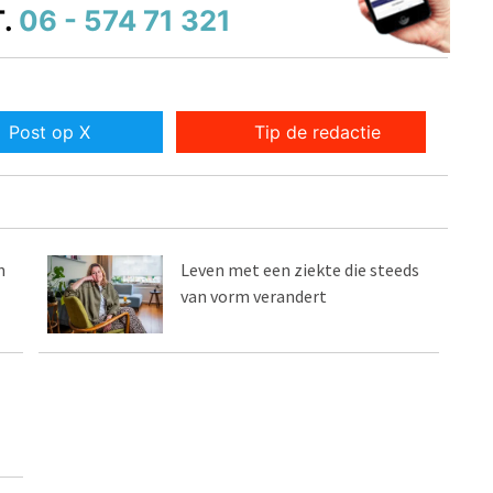
.
06 - 574 71 321
Post op X
Tip de redactie
n
Leven met een ziekte die steeds
van vorm verandert