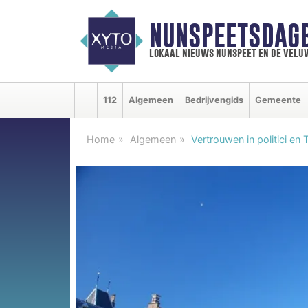
NUNSPEETSDAG
lokaal nieuws nunspeet en de velu
112
Algemeen
Bedrijvengids
Gemeente
Home
Algemeen
Vertrouwen in politici e