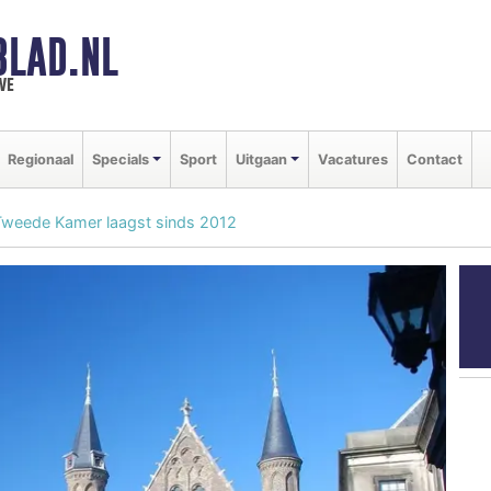
BLAD.NL
we
Regionaal
Specials
Sport
Uitgaan
Vacatures
Contact
n Tweede Kamer laagst sinds 2012