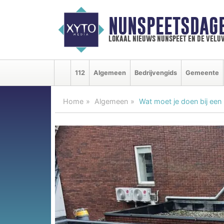
NUNSPEETSDAG
lokaal nieuws nunspeet en de velu
112
Algemeen
Bedrijvengids
Gemeente
Home
Algemeen
Wat moet je doen bij een