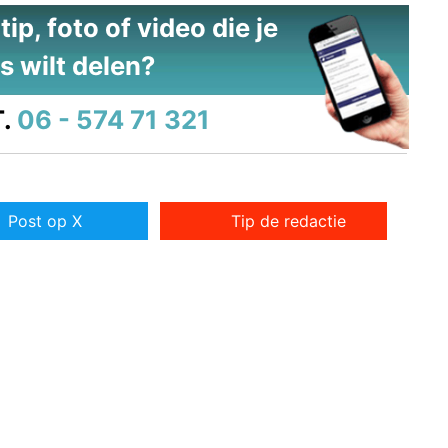
ip, foto of video die je
s wilt delen?
.
06 - 574 71 321
Post op X
Tip de redactie