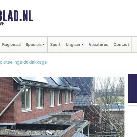
BLAD.NL
we
Regionaal
Specials
Sport
Uitgaan
Vacatures
Contact
 plotselinge daklakkage