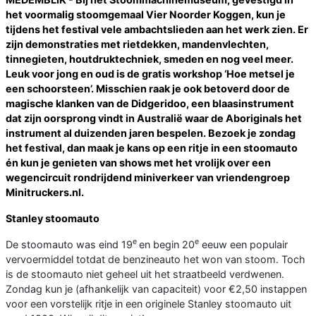
het voormalig stoomgemaal Vier Noorder Koggen, kun je
tijdens het festival vele ambachtslieden aan het werk zien. Er
zijn demonstraties met rietdekken, mandenvlechten,
tinnegieten, houtdruktechniek, smeden en nog veel meer.
Leuk voor jong en oud is de gratis workshop ‘Hoe metsel je
een schoorsteen’. Misschien raak je ook betoverd door de
magische klanken van de Didgeridoo, een blaasinstrument
dat zijn oorsprong vindt in Australië waar de Aboriginals het
instrument al duizenden jaren bespelen. Bezoek je zondag
het festival, dan maak je kans op een ritje in een stoomauto
én kun je genieten van shows met het vrolijk over een
wegencircuit rondrijdend miniverkeer van vriendengroep
Minitruckers.nl.
Stanley stoomauto
e
e
De stoomauto was eind 19
en begin 20
eeuw een populair
vervoermiddel totdat de benzineauto het won van stoom. Toch
is de stoomauto niet geheel uit het straatbeeld verdwenen.
Zondag kun je (afhankelijk van capaciteit) voor €2,50 instappen
voor een vorstelijk ritje in een originele Stanley stoomauto uit