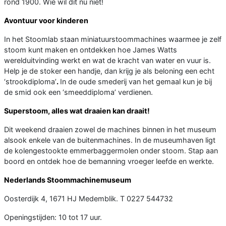
rond 1900. Wie wil dit nu niet!
Avontuur voor kinderen
In het Stoomlab staan miniatuurstoommachines waarmee je zelf
stoom kunt maken en ontdekken hoe James Watts
werelduitvinding werkt en wat de kracht van water en vuur is.
Help je de stoker een handje, dan krijg je als beloning een echt
‘strookdiploma’
.
In de oude smederij van het gemaal kun je bij
de smid ook een ‘smeeddiploma’ verdienen.
Superstoom, alles wat draaien kan draait!
Dit weekend draaien zowel de machines binnen in het museum
alsook enkele van de buitenmachines. In de museumhaven ligt
de kolengestookte emmerbaggermolen onder stoom. Stap aan
boord en ontdek hoe de bemanning vroeger leefde en werkte.
Nederlands Stoommachinemuseum
Oosterdijk 4, 1671 HJ Medemblik. T 0227 544732
Openingstijden: 10 tot 17 uur.