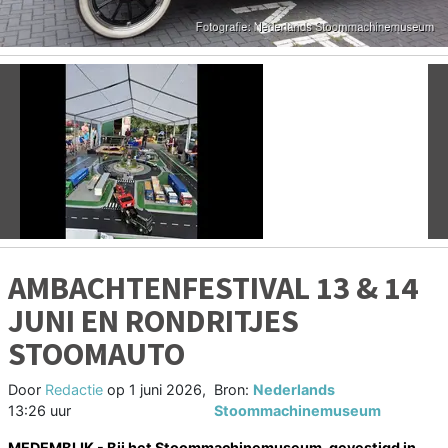
Vorige
V
AMBACHTENFESTIVAL 13 & 14
JUNI EN RONDRITJES
STOOMAUTO
Door
Redactie
op
1 juni 2026,
Bron:
Nederlands
13:26 uur
Stoommachinemuseum
MEDEMBLIK - Bij het Stoommachinemuseum, gevestigd in