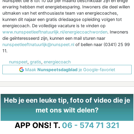
Nunspeet die 8 tot 10 uur per maand beschikbaar zijn en enige
ervaring hebben met energiebesparing. Inwoners die deel willen
uitmaken van het enthousiaste team van energiecoaches,
kunnen dit najaar een gratis driedaagse opleiding volgen tot
energiecoach. De volledige vacature is te vinden op
www.nunspeetleeftnatuurlijk.nl/energiecoachworden
. Inwoners
die geïnteresseerd zijn, kunnen een mail sturen naar
nunspeetleeftnatuurlijk@nunspeet.nl
of bellen naar (0341) 25 99
11.
nunspeet
,
gratis
,
energiecoach
Maak
Nunspeetsdagblad
je Google-favoriet
Heb je een leuke tip, foto of video die je
met ons wilt delen?
APP ONS!
T.
06 - 574 71 321