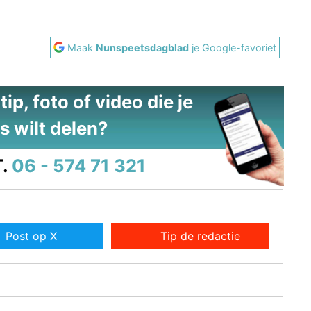
Maak
Nunspeetsdagblad
je Google-favoriet
ip, foto of video die je
s wilt delen?
.
06 - 574 71 321
Post op X
Tip de redactie