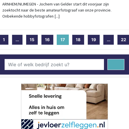
ARNHEM/NIJMEGEN - Jochem van Gelder start dit voorjaar zijn
zoektocht naar de beste amateurfotograaf van onze provincie.
Onbekende hobbyfotografen [...]
1
...
15
16
17
(current)
18
19
...
22