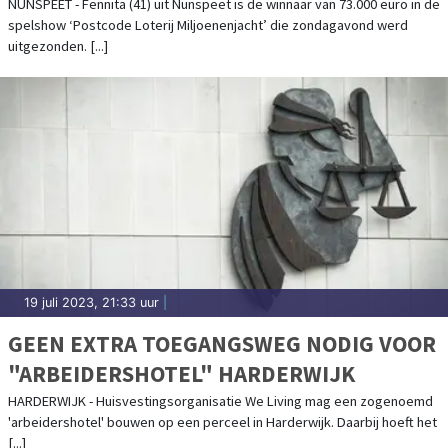
NUNSPEET - Fennita (41) uit Nunspeet is de winnaar van 73.000 euro in de
spelshow ‘Postcode Loterij Miljoenenjacht’ die zondagavond werd
uitgezonden. [...]
19 juli 2023, 21:33 uur
|
GEEN EXTRA TOEGANGSWEG NODIG VOOR
"ARBEIDERSHOTEL" HARDERWIJK
HARDERWIJK - Huisvestingsorganisatie We Living mag een zogenoemd
'arbeidershotel' bouwen op een perceel in Harderwijk. Daarbij hoeft het
[...]