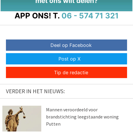
met ons wilt delen?
APP ONS!
T.
06 - 574 71 321
Deel op Facebook
Post op X
Tip de redactie
VERDER IN HET NIEUWS:
Mannen veroordeeld voor
brandstichting leegstaande woning
Putten