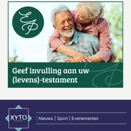
|
Nieuws | Sport | Evenementen