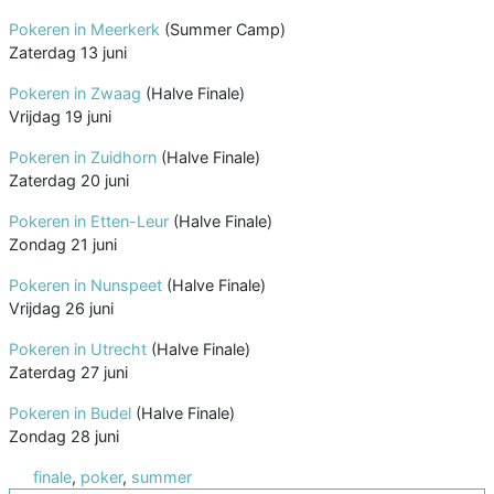
Pokeren in Meerkerk
(Summer Camp)
Zaterdag 13 juni
Pokeren in Zwaag
(Halve Finale)
Vrijdag 19 juni
Pokeren in Zuidhorn
(Halve Finale)
Zaterdag 20 juni
Pokeren in Etten-Leur
(Halve Finale)
Zondag 21 juni
Pokeren in Nunspeet
(Halve Finale)
Vrijdag 26 juni
Pokeren in Utrecht
(Halve Finale)
Zaterdag 27 juni
Pokeren in Budel
(Halve Finale)
Zondag 28 juni
finale
,
poker
,
summer