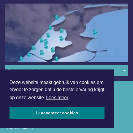
Overige dagbladen in de regio
Deze website maakt gebruik van cookies om
Algemene voorwaarden
ervoor te zorgen dat u de beste ervaring krijgt
op onze website
Lees meer
Disclaimer
Privacy Statement
Ik accepteer cookies
Copyright (c) 2026 | Nunspeetsdagblad.nl - Alle rechten
voorbehouden