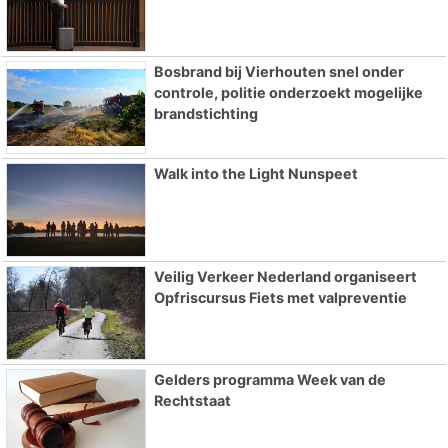
Bosbrand bij Vierhouten snel onder
controle, politie onderzoekt mogelijke
brandstichting
Walk into the Light Nunspeet
Veilig Verkeer Nederland organiseert
Opfriscursus Fiets met valpreventie
Gelders programma Week van de
Rechtstaat