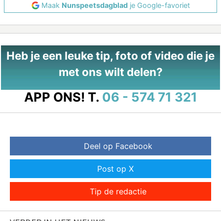
Maak
Nunspeetsdagblad
je Google-favoriet
Heb je een leuke tip, foto of video die je
met ons wilt delen?
APP ONS!
T.
06 - 574 71 321
Deel op Facebook
Post op X
Tip de redactie