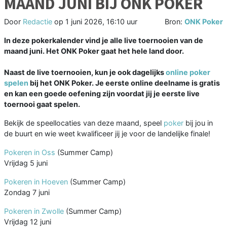
MAAND JUNI BIJ ONK POKER
Door
Redactie
op
1 juni 2026, 16:10 uur
Bron:
ONK Poker
In deze pokerkalender vind je alle live toernooien van de
maand juni. Het ONK Poker gaat het hele land door.
Naast de live toernooien, kun je ook dagelijks
online poker
spelen
bij het ONK Poker. Je eerste online deelname is gratis
en kan een goede oefening zijn voordat jij je eerste live
toernooi gaat spelen.
Bekijk de speellocaties van deze maand, speel
poker
bij jou in
de buurt en wie weet kwalificeer jij je voor de landelijke finale!
Pokeren in Oss
(Summer Camp)
Vrijdag 5 juni
Pokeren in Hoeven
(Summer Camp)
Zondag 7 juni
Pokeren in Zwolle
(Summer Camp)
Vrijdag 12 juni