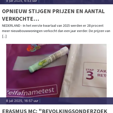
9 juli 2025, 6:53 uur
|
OPNIEUW STIJGEN PRIJZEN EN AANTAL
VERKOCHTE
NIEUWBOUWKOOPWONINGEN
NEDERLAND - In het eerste kwartaal van 2025 werden er 28 procent
meer nieuwbouwwoningen verkocht dan een jaar eerder. De prijzen van
[...]
8 juli 2025, 16:57 uur
|
ERASMUS MC: "BEVOLKINGSONDERZOEK