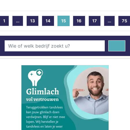
1
...
13
14
15
(current)
16
17
...
75