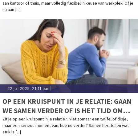
aan kantoor of thuis, maar volledig flexibel in keuze van werkplek. Of je
nu aan [...]
22 juli 2025, 21:11 uur
|
OP EEN KRUISPUNT IN JE RELATIE: GAAN
WE SAMEN VERDER OF IS HET TIJD OM
LOS TE LATEN?
Zit je op een kruispunt in je relatie?. Niet zomaar een twijfel of dipje,
maar een serieus moment van: hoe nu verder? Samen herstellen wat
stuk is [...]