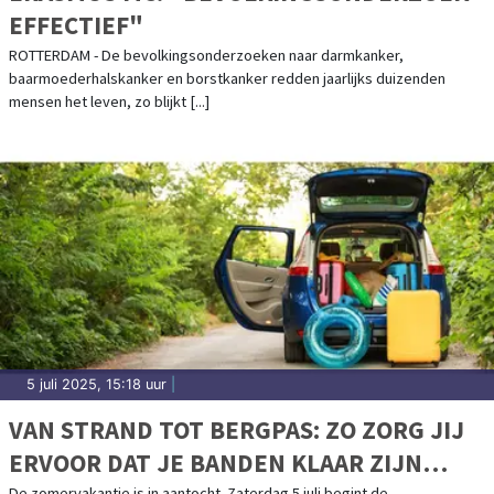
EFFECTIEF"
ROTTERDAM - De bevolkingsonderzoeken naar darmkanker,
baarmoederhalskanker en borstkanker redden jaarlijks duizenden
mensen het leven, zo blijkt [...]
5 juli 2025, 15:18 uur
|
VAN STRAND TOT BERGPAS: ZO ZORG JIJ
ERVOOR DAT JE BANDEN KLAAR ZIJN
De zomervakantie is in aantocht. Zaterdag 5 juli begint de