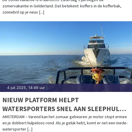
VOOR ELKE VAKANTIE
zomervakantie in Gelderland. Dat betekent: koffers in de kofferbak,
zonnebril op je neus [...]
4 juli 2025, 14:49 uur
|
NIEUW PLATFORM HELPT
WATERSPORTERS SNEL AAN SLEEPHULP:
SLEPENDOENWESAMEN.NL LIVE
AMSTERDAM – Varend kan het zomaar gebeuren: je motor stopt ermee
en je dobbert hulpeloos rond. Als je geluk hebt, komt er net een mede-
watersporter [...]