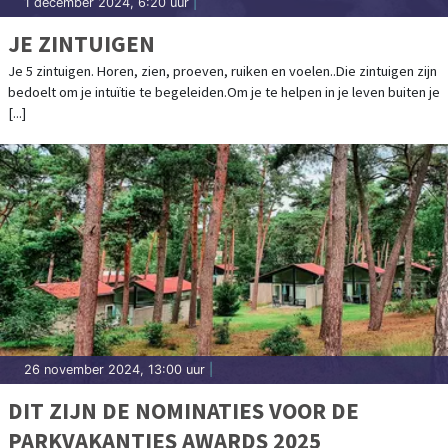
1 december 2024, 6:20 uur
|
JE ZINTUIGEN
Je 5 zintuigen. Horen, zien, proeven, ruiken en voelen..Die zintuigen zijn
bedoelt om je intuïtie te begeleiden.Om je te helpen in je leven buiten je
[...]
26 november 2024, 13:00 uur
|
DIT ZIJN DE NOMINATIES VOOR DE
PARKVAKANTIES AWARDS 2025