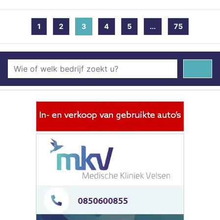
1
2
3
(current)
4
5
...
75