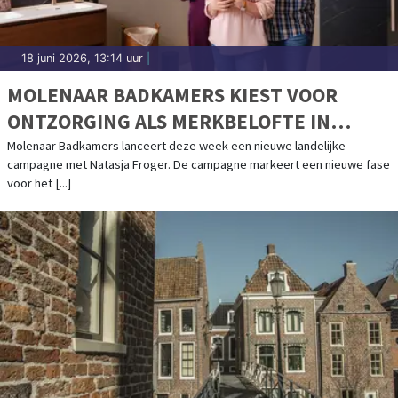
18 juni 2026, 13:14 uur
|
MOLENAAR BADKAMERS KIEST VOOR
ONTZORGING ALS MERKBELOFTE IN
NIEUWE CAMPAGNE MET NATASJA
Molenaar Badkamers lanceert deze week een nieuwe landelijke
campagne met Natasja Froger. De campagne markeert een nieuwe fase
FROGER
voor het [...]