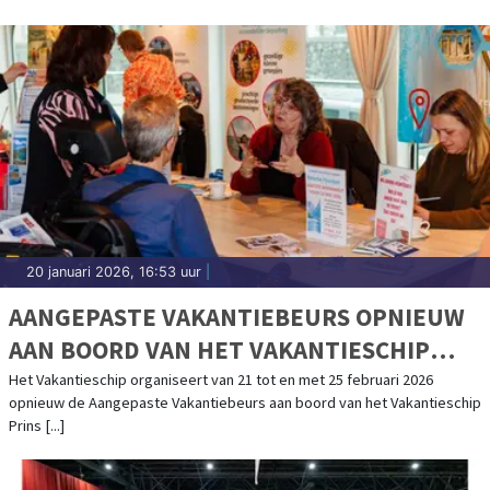
20 januari 2026, 16:53 uur
|
AANGEPASTE VAKANTIEBEURS OPNIEUW
AAN BOORD VAN HET VAKANTIESCHIP
PRINS WILLEM-ALEXANDER
Het Vakantieschip organiseert van 21 tot en met 25 februari 2026
opnieuw de Aangepaste Vakantiebeurs aan boord van het Vakantieschip
Prins [...]