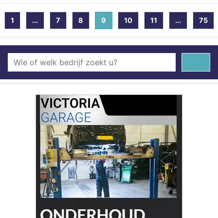
1
...
7
8
9
(current)
10
11
...
75