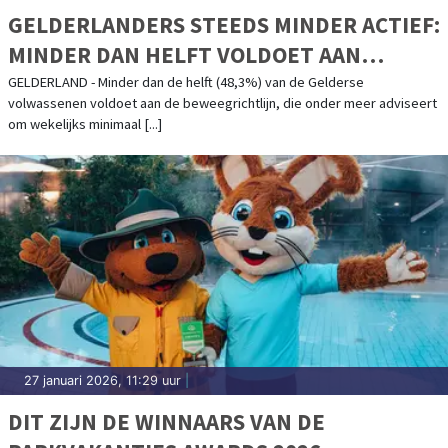
GELDERLANDERS STEEDS MINDER ACTIEF:
MINDER DAN HELFT VOLDOET AAN
BEWEEGRICHTLIJN
GELDERLAND - Minder dan de helft (48,3%) van de Gelderse
volwassenen voldoet aan de beweegrichtlijn, die onder meer adviseert
om wekelijks minimaal [...]
27 januari 2026, 11:29 uur
|
DIT ZIJN DE WINNAARS VAN DE