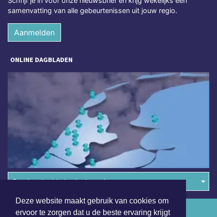
Schrijf je in voor onze nieuwsbrief en krijg wekelijks een
samenvatting van alle gebeurtenissen uit jouw regio.
Aanmelden
ONLINE DAGBLADEN
Overige dagbladen in de regio
Deze website maakt gebruik van cookies om
Algemene voorwaarden
ervoor te zorgen dat u de beste ervaring krijgt