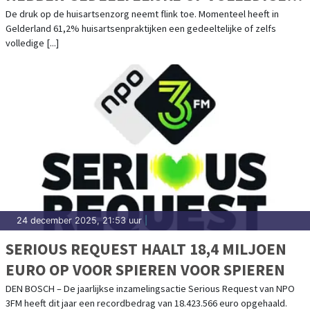
PATIËNTENSTOP
De druk op de huisartsenzorg neemt flink toe. Momenteel heeft in
Gelderland 61,2% huisartsenpraktijken een gedeeltelijke of zelfs
volledige [...]
24 december 2025, 21:53 uur
|
SERIOUS REQUEST HAALT 18,4 MILJOEN
EURO OP VOOR SPIEREN VOOR SPIEREN
DEN BOSCH – De jaarlijkse inzamelingsactie Serious Request van NPO
3FM heeft dit jaar een recordbedrag van 18.423.566 euro opgehaald.