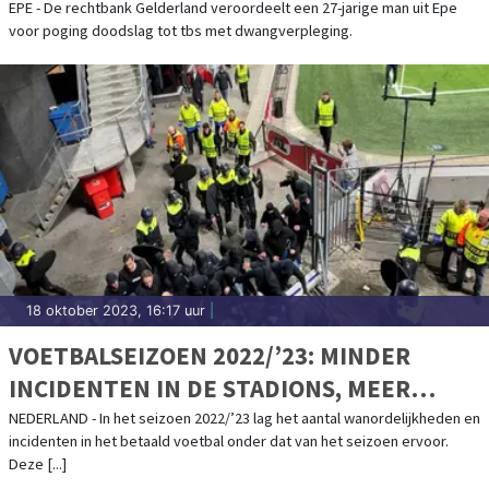
DOODSLAG OP PARTNER MOEDER
EPE - De rechtbank Gelderland veroordeelt een 27-jarige man uit Epe
voor poging doodslag tot tbs met dwangverpleging.
18 oktober 2023, 16:17 uur
|
VOETBALSEIZOEN 2022/’23: MINDER
INCIDENTEN IN DE STADIONS, MEER
ZAKEN VOOR DE RECHTER GEBRACHT
NEDERLAND - In het seizoen 2022/’23 lag het aantal wanordelijkheden en
incidenten in het betaald voetbal onder dat van het seizoen ervoor.
Deze [...]