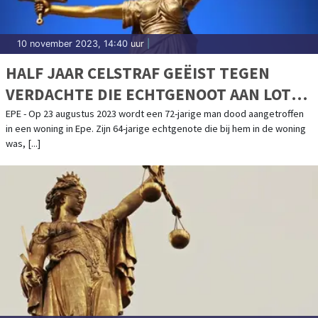
10 november 2023, 14:40 uur
|
HALF JAAR CELSTRAF GEËIST TEGEN
VERDACHTE DIE ECHTGENOOT AAN LOT
OVER LIET WAARDOOR HIJ OVERLEED
EPE - Op 23 augustus 2023 wordt een 72-jarige man dood aangetroffen
in een woning in Epe. Zijn 64-jarige echtgenote die bij hem in de woning
was, [...]