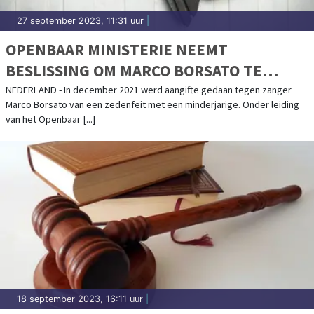
27 september 2023, 11:31 uur
|
OPENBAAR MINISTERIE NEEMT
BESLISSING OM MARCO BORSATO TE
DAGVAARDEN IN ZEDENZAAK
NEDERLAND - In december 2021 werd aangifte gedaan tegen zanger
Marco Borsato van een zedenfeit met een minderjarige. Onder leiding
van het Openbaar [...]
18 september 2023, 16:11 uur
|