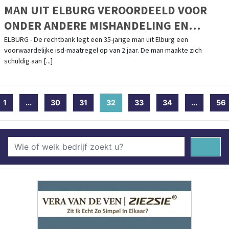
MAN UIT ELBURG VEROORDEELD VOOR
ONDER ANDERE MISHANDELING EN
HUISVREDEBREUK
ELBURG - De rechtbank legt een 35-jarige man uit Elburg een
voorwaardelijke isd-maatregel op van 2 jaar. De man maakte zich
schuldig aan [...]
1
...
30
31
32
(current)
33
34
...
56