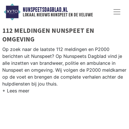
NUNSPEETSDAGBLAD.NL
lokaal nieuws nunspeet en de veluwe
112 MELDINGEN NUNSPEET EN
OMGEVING
Op zoek naar de laatste 112 meldingen en P2000
berichten uit Nunspeet? Op Nunspeets Dagblad vind je
alle inzetten van brandweer, politie en ambulance in
Nunspeet en omgeving. Wij volgen de P2000 meldkamer
op de voet en brengen de complete verhalen achter de
hulpdiensten bij jou thuis.
P2000 MELDINGEN NUNSPEET
Van incidenten op de A28 en de N309 tot meldingen in
Nunspeet, Elspeet, Vierhouten en Hulshorst op de
Veluwe — onze redactie brengt het 112-nieuws.