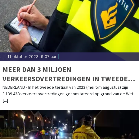
11 oktober 2023, 9:07 uur
|
MEER DAN 3 MILJOEN
VERKEERSOVERTREDINGEN IN TWEEDE
TERTIAAL 2023
NEDERLAND - In het tweede tertiaal van 2023 (mei t/m augustus) zijn
3.139.438 verkeersovertredingen geconstateerd op grond van de Wet
[...]