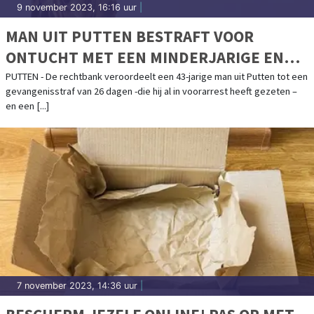
9 november 2023, 16:16 uur
|
MAN UIT PUTTEN BESTRAFT VOOR
ONTUCHT MET EEN MINDERJARIGE EN
BEZIT VAN KINDERPORNO
PUTTEN - De rechtbank veroordeelt een 43-jarige man uit Putten tot een
gevangenisstraf van 26 dagen -die hij al in voorarrest heeft gezeten –
en een [...]
7 november 2023, 14:36 uur
|