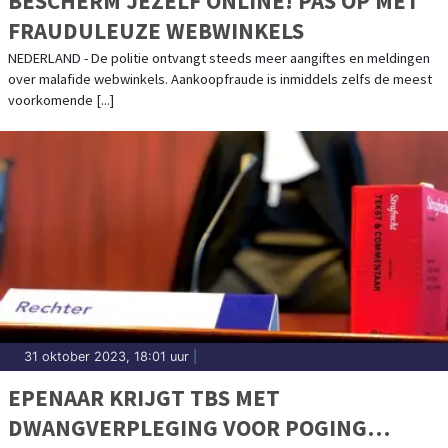
BESCHERM JEZELF ONLINE! PAS OP MET
FRAUDULEUZE WEBWINKELS
NEDERLAND - De politie ontvangt steeds meer aangiftes en meldingen
over malafide webwinkels. Aankoopfraude is inmiddels zelfs de meest
voorkomende [...]
31 oktober 2023, 18:01 uur
|
EPENAAR KRIJGT TBS MET
DWANGVERPLEGING VOOR POGING