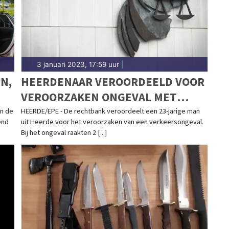
3 januari 2023, 17:59 uur
|
N,
HEERDENAAR VEROORDEELD VOOR
VEROORZAKEN ONGEVAL MET
WIELRENNERS IN EPE
an de
HEERDE/EPE - De rechtbank veroordeelt een 23-jarige man
end
uit Heerde voor het veroorzaken van een verkeersongeval.
Bij het ongeval raakten 2 [...]