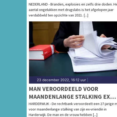
NEDERLAND - Branden, explosies en zelfs drie doden. H
aantal ongelukken met drugslabs is het afgelopen jaar
verdubbeld ten opzichte van 2021. [...]
23 december 2022, 16:12 uur
|
MAN VEROORDEELD VOOR
MAANDENLANGE STALKING EX
VRIENDIN HARDERWIJK
HARDERWIJK - De rechtbank veroordeelt een 27-jarige 
voor maandenlange stalking van zijn ex-vriendin in
Harderwijk. De man en de vrouw hebben [...]