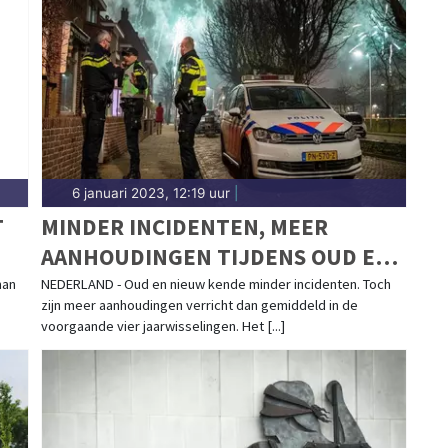
ldingen in Nunspeet, Elspeet, Vierhouten en
ngt het 112-nieuws.
6 januari 2023, 12:19 uur
|
T
MINDER INCIDENTEN, MEER
AANHOUDINGEN TIJDENS OUD EN
NIEUW
man
NEDERLAND - Oud en nieuw kende minder incidenten. Toch
zijn meer aanhoudingen verricht dan gemiddeld in de
voorgaande vier jaarwisselingen. Het [...]