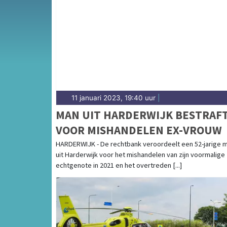
Van incidenten op de A28 en de N309 tot me
Hulshorst op de Veluwe — onze redactie bre
11 januari 2023, 19:40 uur
|
MAN UIT HARDERWIJK BESTRAF
VOOR MISHANDELEN EX-VROUW
HARDERWIJK - De rechtbank veroordeelt een 52-jarige 
uit Harderwijk voor het mishandelen van zijn voormalige
echtgenote in 2021 en het overtreden [...]