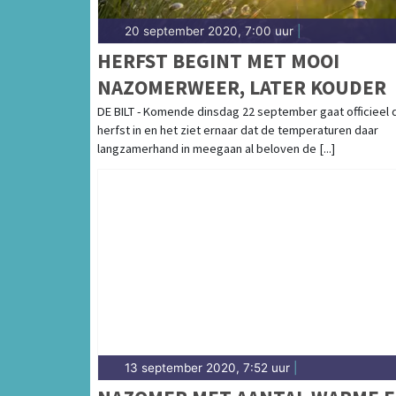
20 september 2020, 7:00 uur
|
HERFST BEGINT MET MOOI
NAZOMERWEER, LATER KOUDER
DE BILT - Komende dinsdag 22 september gaat officieel 
herfst in en het ziet ernaar dat de temperaturen daar
langzamerhand in meegaan al beloven de [...]
13 september 2020, 7:52 uur
|