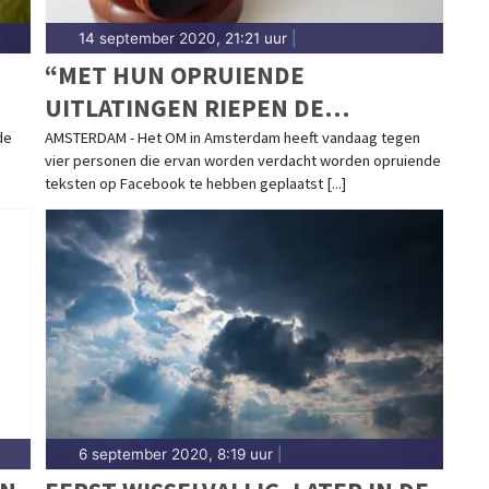
14 september 2020, 21:21 uur
|
“MET HUN OPRUIENDE
UITLATINGEN RIEPEN DE
VERDACHTEN OP TOT ZWAAR
de
AMSTERDAM - Het OM in Amsterdam heeft vandaag tegen
vier personen die ervan worden verdacht worden opruiende
GEWELD TEGEN
teksten op Facebook te hebben geplaatst [...]
DEMONSTRANTEN”
6 september 2020, 8:19 uur
|