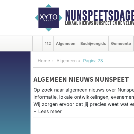
NUNSPEETSDAG
lokaal nieuws nunspeet en de velu
112
Algemeen
Bedrijvengids
Gemeente
Home
Algemeen
Pagina 73
ALGEMEEN NIEUWS NUNSPEET
Op zoek naar algemeen nieuws over Nunspe
informatie, lokale ontwikkelingen, eveneme
Wij zorgen ervoor dat jij precies weet wat er
PRAKTISCHE INFORMATIE NUNS
Van werkzaamheden op de A28 en de heide