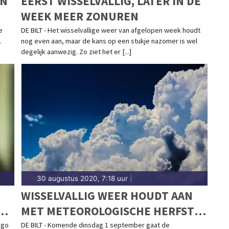
EN
EERST WISSELVALLIG, LATER IN DE
WEEK MEER ZONUREN
e
DE BILT - Het wisselvallige weer van afgelopen week houdt
.
nog even aan, maar de kans op een stukje nazomer is wel
degelijk aanwezig. Zo ziet het er [...]
30 augustus 2020, 7:18 uur
|
WISSELVALLIG WEER HOUDT AAN
MET METEOROLOGISCHE HERFST
OP KOMST
ugo
DE BILT - Komende dinsdag 1 september gaat de