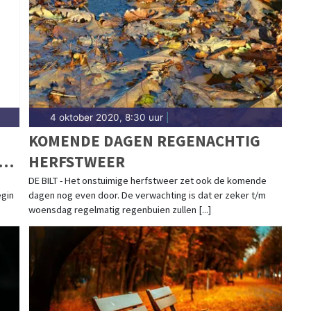
eet.
4 oktober 2020, 8:30 uur
|
KOMENDE DAGEN REGENACHTIG
TUK
HERFSTWEER
DE BILT - Het onstuimige herfstweer zet ook de komende
egin
dagen nog even door. De verwachting is dat er zeker t/m
woensdag regelmatig regenbuien zullen [...]