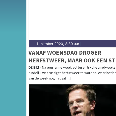
weersbericht voor de Veluwe rondom Nunsp
11 oktober 2020, 8:39 uur
|
VANAF WOENSDAG DROGER
HERFSTWEER, MAAR OOK EEN S
FRISSER
DE BILT - Na een ruime week vol buien lijkt het midweeks
eindelijk wat rustiger herfstweer te worden. Waar het b
van de week nog nat zal [...]