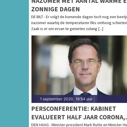
NAZOMER MET AANTAL WARME 
ZONNIGE DAGEN
DE BILT - Er volgt de komende dagen toch nog een beetj
nazomer waarbij de temperaturen fiks omhoog schieten
Zaak is er om ervan te genieten zolang [...]
1 september 2020, 19:54 uur
|
PERSCONFERENTIE: KABINET
EVALUEERT HALF JAAR CORONA,
NAUWELIJKS NIEUWE
DEN HAAG - Minister-president Mark Rutte en Minister H