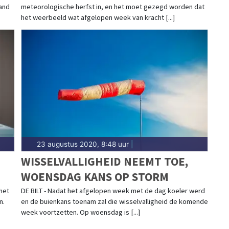
and
meteorologische herfst in, en het moet gezegd worden dat
het weerbeeld wat afgelopen week van kracht [...]
23 augustus 2020, 8:48 uur
|
WISSELVALLIGHEID NEEMT TOE,
WOENSDAG KANS OP STORM
het
DE BILT - Nadat het afgelopen week met de dag koeler werd
n.
en de buienkans toenam zal die wisselvalligheid de komende
week voortzetten. Op woensdag is [...]