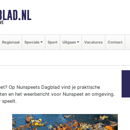
BLAD.NL
we
Regionaal
Specials
Sport
Uitgaan
Vacatures
Contact
et? Op Nunspeets Dagblad vind je praktische
nten en het weerbericht voor Nunspeet en omgeving.
 speelt.
PEET
wegen tot evenementen in Nunspeet centrum en het