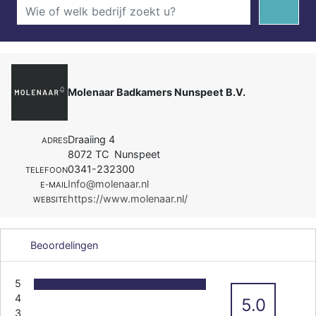
Molenaar Badkamers Nunspeet B.V.
Draaiing 4
ADRES
8072 TC Nunspeet
0341-232300
TELEFOON
Info@molenaar.nl
E-MAIL
https://www.molenaar.nl/
WEBSITE
Beoordelingen
5
4
5.0
3