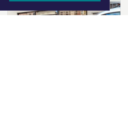
|
Nieuws | Sport | Evenementen
Hoofdvestiging:
van Benthuizenlaan 1
1701 BZ Heerhugowaard
072 8200 600
redactie@xyto.nl
www.xyto.nl