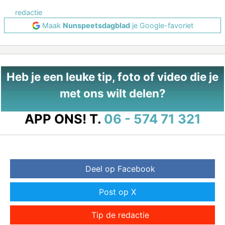
redactie
Maak
Nunspeetsdagblad
je Google-favoriet
Heb je een leuke tip, foto of video die je
met ons wilt delen?
APP ONS!
T.
06 - 574 71 321
Deel op Facebook
Post op X
Tip de redactie