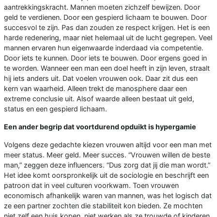
aantrekkingskracht. Mannen moeten zichzelf bewijzen. Door
geld te verdienen. Door een gespierd lichaam te bouwen. Door
succesvol te zijn. Pas dan zouden ze respect krijgen. Het is een
harde redenering, maar niet helemaal uit de lucht gegrepen. Veel
mannen ervaren hun eigenwaarde inderdaad via competentie.
Door iets te kunnen. Door iets te bouwen. Door ergens goed in
te worden. Wanneer een man een doel heeft in zijn leven, straalt
hij iets anders uit. Dat voelen vrouwen ook. Daar zit dus een
kern van waarheid. Alleen trekt de manosphere daar een
extreme conclusie uit. Alsof waarde alleen bestaat uit geld,
status en een gespierd lichaam.
Een ander begrip dat voortdurend opduikt is hypergamie
Volgens deze gedachte kiezen vrouwen altijd voor een man met
meer status. Meer geld. Meer succes. “Vrouwen willen de beste
man,” zeggen deze influencers. “Dus zorg dat jij die man wordt.”
Het idee komt oorspronkelijk uit de sociologie en beschrijft een
patroon dat in veel culturen voorkwam. Toen vrouwen
economisch afhankelijk waren van mannen, was het logisch dat
ze een partner zochten die stabiliteit kon bieden. Ze mochten
niet zelf een huis kopen, niet werken als ze trouwde of kinderen