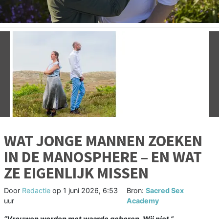
Vorige
V
WAT JONGE MANNEN ZOEKEN
IN DE MANOSPHERE – EN WAT
ZE EIGENLIJK MISSEN
Door
Redactie
op
1 juni 2026, 6:53
Bron:
Sacred Sex
uur
Academy
“Vrouwen worden met waarde geboren. Wij niet.”