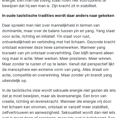
energie. Een man die stevig staat hoeft niet voortdurend te
bewijzen dat hij een man is. Zijn kracht zit in stabiliteit.
In oude taoïstische tradities wordt daar anders naar gekeken
Daar spreekt men niet over mannelijkheid in termen van
dominantie, maar over de balans tussen yin en yang. Yang staat
voor actie, richting en initiatief. Yin staat voor rust,
ontvankelijkheid en verbinding met het lichaam. Gezonde kracht
ontstaat wanneer deze twee samenwerken. Wanneer yang
losraakt van yin ontstaat oververhitting. Dan blijft iemand alleen
nog maar in actie. Meer werken. Meer presteren. Meer winnen.
Maar zonder te rusten of op te laden. Vanuit dat perspectief lijkt
de manosphere een extreme vorm van yang. Alles draait om
actie, competitie en overwinning. Maar zonder yin brandt yang
uiteindelijk op.
In de taoïstische visie wordt seksuele energie niet gezien als iets
dat je moet bewijzen, maar als levensenergie. Een bron van
creatie, richting en levenskracht. Wanneer die energie vrij door
het lichaam kan stromen, ontstaat er vanzelf meer stabiliteit,
zelfvertrouwen en aanwezigheid. Seksualiteit wordt dan niet iets
wat je moet doen of presteren, maar iets wat je belichaamt. Een