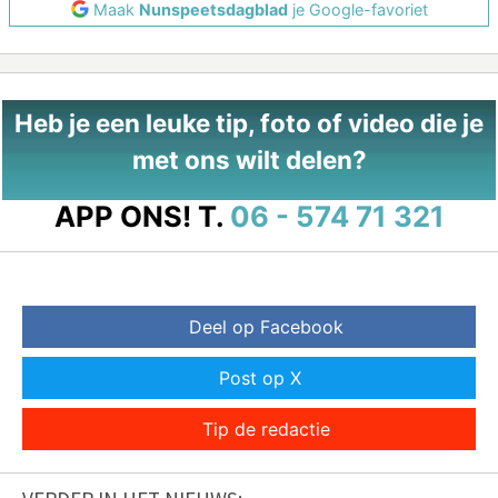
Maak
Nunspeetsdagblad
je Google-favoriet
Heb je een leuke tip, foto of video die je
met ons wilt delen?
APP ONS!
T.
06 - 574 71 321
Deel op Facebook
Post op X
Tip de redactie